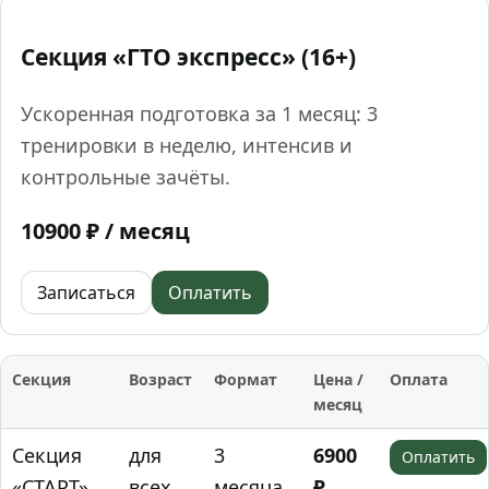
Секция «ГТО экспресс» (16+)
Ускоренная подготовка за 1 месяц: 3
тренировки в неделю, интенсив и
контрольные зачёты.
10900 ₽ / месяц
Записаться
Оплатить
Секция
Возраст
Формат
Цена /
Оплата
месяц
Секция
для
3
6900
Оплатить
«СТАРТ»
всех
месяца,
₽