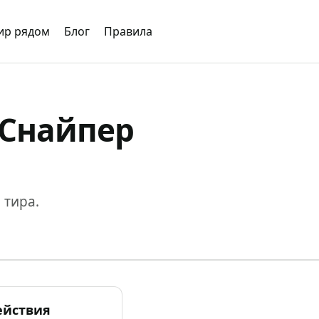
ир рядом
Блог
Правила
«Снайпер
 тира.
ействия