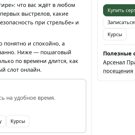
тире»: что вас ждёт в любом
Купить сер
 первых выстрелов, какие
безопасность при стрельбе» и
Записаться
Курсы
о понятно и спокойно, а
ованно. Ниже — пошаговый
Полезные 
олько по времени длится, как
Арсенал
Пр
ый слот онлайн.
посещения
ь на удобное время.
у
Курсы