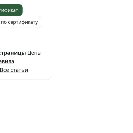
тификат
 по сертификату
страницы
Цены
авила
Все статьи