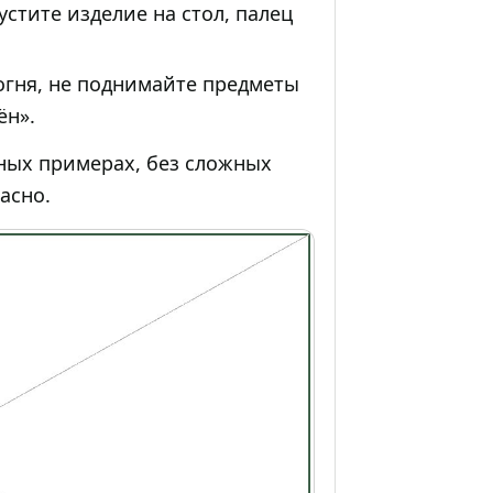
стите изделие на стол, палец
огня, не поднимайте предметы
ён».
ных примерах, без сложных
асно.