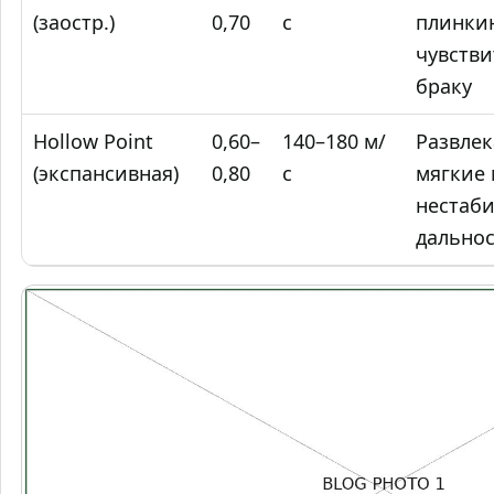
(заостр.)
0,70
с
плинкин
чувстви
браку
Hollow Point
0,60–
140–180 м/
Развлек
(экспансивная)
0,80
с
мягкие
нестаби
дально