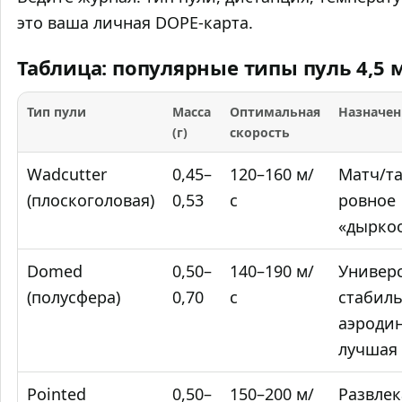
это ваша личная DOPE‑карта.
Таблица: популярные типы пуль 4,5 
Тип пули
Масса
Оптимальная
Назначен
(г)
скорость
Wadcutter
0,45–
120–160 м/
Матч/та
(плоскоголовая)
0,53
с
ровное
«дырко
Domed
0,50–
140–190 м/
Универс
(полусфера)
0,70
с
стабил
аэроди
лучшая 
Pointed
0,50–
150–200 м/
Развлек