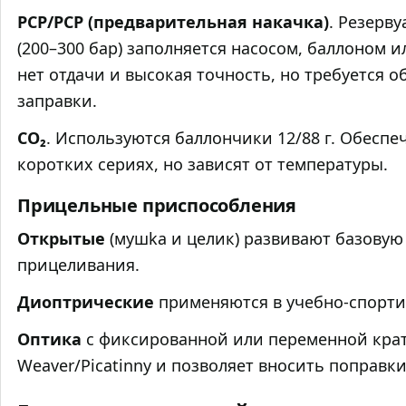
PCP/РСР (предварительная накачка)
. Резерв
(200–300 бар) заполняется насосом, баллоном 
нет отдачи и высокая точность, но требуется о
заправки.
CO₂
. Используются баллончики 12/88 г. Обеспе
коротких сериях, но зависят от температуры.
Прицельные приспособления
Открытые
(мушka и целик) развивают базову
прицеливания.
Диоптрические
применяются в учебно‑спортив
Оптика
с фиксированной или переменной крат
Weaver/Picatinny и позволяет вносить поправки