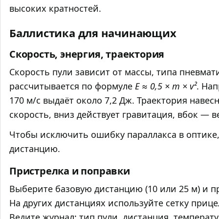
высоких кратностей.
Баллистика для начинающих
Скорость, энергия, траектория
Скорость пули зависит от массы, типа пневмат
рассчитывается по формуле
E ≈ 0,5 × m × v²
. Нап
170 м/с выдаёт около 7,2 Дж. Траектория навесн
скорость, вниз действует гравитация, вбок — в
Чтобы исключить ошибку параллакса в оптике,
дистанцию.
Пристрелка и поправки
Выберите базовую дистанцию (10 или 25 м) и п
На других дистанциях используйте сетку прицела
Ведите журнал: тип пули, дистанция, температ